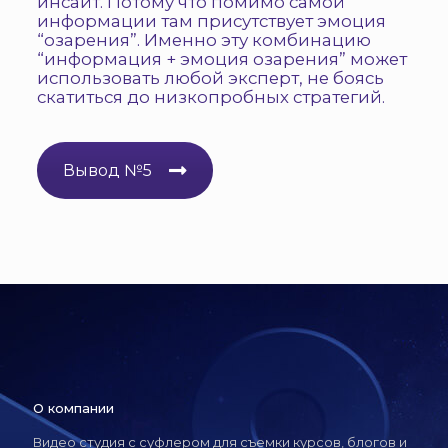
инсайт. Потому что помимо самой
информации там присутствует эмоция
“озарения”. Именно эту комбинацию
“информация + эмоция озарения” может
использовать любой эксперт, не боясь
скатиться до низкопробных стратегий.
Вывод №5
О компании
Видео студия с суфлером для съемки курсов, блогов и