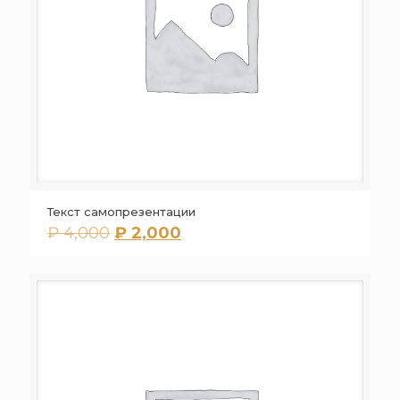
Текст самопрезентации
Первоначальная
Текущая
₽
4,000
₽
2,000
цена
цена:
составляла
₽ 2,000.
₽ 4,000.