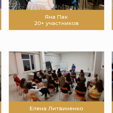
Яна Пак
20+ участников
Елена Литвиненко