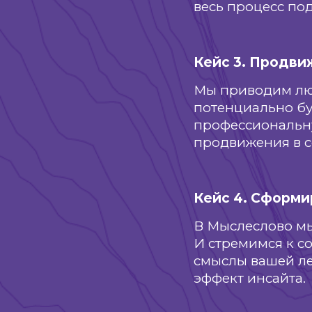
весь процесс по
Кейс 3. Продви
Мы приводим люд
потенциально бу
профессиональну
продвижения в с
Кейс 4. Сформи
В Мыслеслово мы
И стремимся к с
смыслы вашей ле
эффект инсайта.