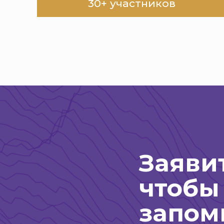
30+ участников
Заявит
чтобы
запом