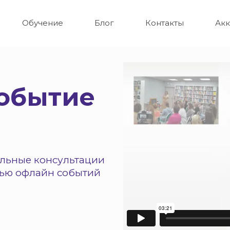
Обучение
Блог
Контакты
Акк
обытие
альные консультации
щью офлайн событий