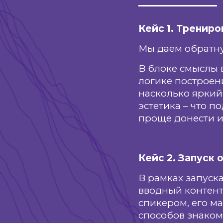
Кейс 1. Тренир
Мы даем обратну
В блоке смыслы 
логике построен
насколько яркий
эстетика – что п
проще донести 
Кейс 2. Запуск
В рамках запуск
вводный контент
спикером, его м
способов знаком