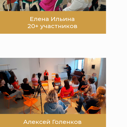
Елена Ильина
20+ участников
Алексей Голенков