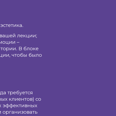
эстетика.
 вашей лекции;
моции –
тории. В блоке
ации, чтобы было
да требуется
ых клиентов) со
ых эффективных
и организовать