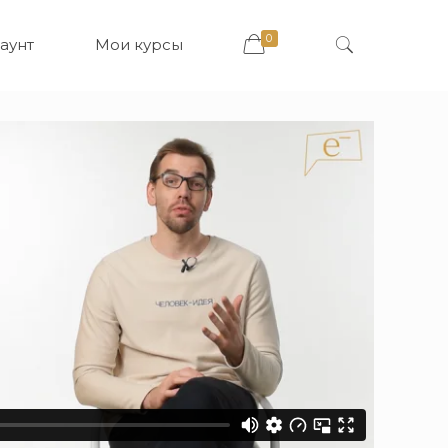
0
аунт
Мои курсы