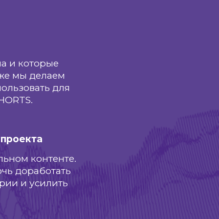
а и которые
кже мы делаем
ользовать для
SHORTS.
 проекта
льном контенте.
очь доработать
рии и усилить